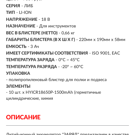
СЕРИЯ
- ЛИБ
ТИП
-
LI-ION
НАПРЯЖЕНИЕ
-
18 В
НАЗНАЧЕНИЕ
-
Для инструментов
ВЕС В БЛИСТЕРЕ (НЕТТО)
- 0,66 кг
ГАБАРИТЫ БЛИСТЕРА (В Х Ш Х Г)
- 220мм х 190мм х 58мм
ЕМКОСТЬ
- 3 Ач
ИМЕЕТ СЕРТИФИКАТЫ СООТВЕТСТВИЯ
- ISO 9001, ЕАС
ТЕМПЕРАТУРА ЗАРЯДА
- 0°C ~ 45°C
ТЕМПЕРАТУРА РАЗРЯДА
- -20° ~ 60°C
УПАКОВКА
- полипропиленовый блистер для полки и подвеса
ЭЛЕМЕНТЫ
- 10 шт. х HYIСR18650P-1500mAh (герметичные
цилиндрические, химия
ОПИСАНИЕ
Литий-ионный аккумулятор "ЗАРЯД" предназначен в качестве