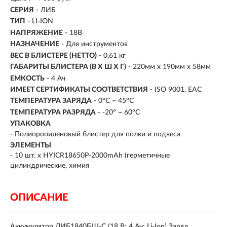
СЕРИЯ
- ЛИБ
ТИП
-
LI-ION
НАПРЯЖЕНИЕ
-
18В
НАЗНАЧЕНИЕ
-
Для инструментов
ВЕС В БЛИСТЕРЕ (НЕТТО)
- 0,61 кг
ГАБАРИТЫ БЛИСТЕРА (В Х Ш Х Г)
- 220мм х 190мм х 58мм
ЕМКОСТЬ
- 4 Ач
ИМЕЕТ СЕРТИФИКАТЫ СООТВЕТСТВИЯ
- ISO 9001, ЕАС
ТЕМПЕРАТУРА ЗАРЯДА
- 0°C ~ 45°C
ТЕМПЕРАТУРА РАЗРЯДА
- -20° ~ 60°C
УПАКОВКА
- Полипропиленовый блистер для полки и подвеса
ЭЛЕМЕНТЫ
- 10 шт. х HYIСR18650P-2000mAh (герметичные
цилиндрические, химия
ОПИСАНИЕ
Аккумулятор ЛИБ1840БШ-С (18 В; 4 Ач; Li-Ion) Заряд