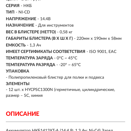
СЕРИЯ
- НКБ
ТИП
-
NI-CD
НАПРЯЖЕНИЕ
-
14.4В
НАЗНАЧЕНИЕ
-
Для инструментов
ВЕС В БЛИСТЕРЕ (НЕТТО)
- 0,58 кг
ГАБАРИТЫ БЛИСТЕРА (В Х Ш Х Г)
- 220мм х 190мм х 58мм
ЕМКОСТЬ
- 1,3 Ач
ИМЕЕТ СЕРТИФИКАТЫ СООТВЕТСТВИЯ
- ISO 9001, ЕАС
ТЕМПЕРАТУРА ЗАРЯДА
- 0°C ~ 45°C
ТЕМПЕРАТУРА РАЗРЯДА
- -20° ~ 65°C
УПАКОВКА
- Полипропиленовый блистер для полки и подвеса
ЭЛЕМЕНТЫ
- 12 шт. х HYCPSC1300N (герметичные, цилиндрические,
размер – SC, химия
ОПИСАНИЕ
Аккумулятор НКБ1413ХТ-A (14.4 В; 1.3 Ач; Ni-Cd) Заряд