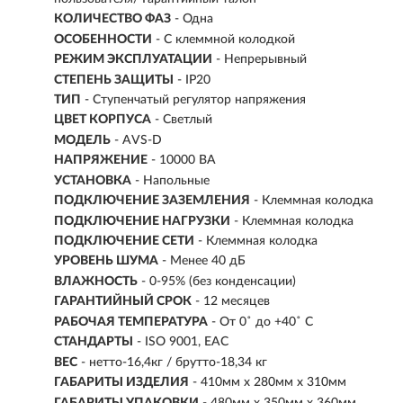
КОЛИЧЕСТВО ФАЗ
-
Одна
ОСОБЕННОСТИ
- С клеммной колодкой
РЕЖИМ ЭКСПЛУАТАЦИИ
-
Непрерывный
СТЕПЕНЬ ЗАЩИТЫ
- IP20
ТИП
- Ступенчатый регулятор напряжения
ЦВЕТ КОРПУСА
- Светлый
МОДЕЛЬ
- AVS-D
НАПРЯЖЕНИЕ
- 10000 ВА
УСТАНОВКА
- Напольные
ПОДКЛЮЧЕНИЕ ЗАЗЕМЛЕНИЯ
- Клеммная колодка
ПОДКЛЮЧЕНИЕ НАГРУЗКИ
- Клеммная колодка
ПОДКЛЮЧЕНИЕ СЕТИ
- Клеммная колодка
УРОВЕНЬ ШУМА
- Менее 40 дБ
ВЛАЖНОСТЬ
- 0-95% (без конденсации)
ГАРАНТИЙНЫЙ СРОК
- 12 месяцев
РАБОЧАЯ ТЕМПЕРАТУРА
- От 0˚ до +40˚ С
СТАНДАРТЫ
- ISO 9001, ЕАС
ВЕС
- нетто-16,4кг / брутто-18,34 кг
ГАБАРИТЫ ИЗДЕЛИЯ
- 410мм х 280мм х 310мм
ГАБАРИТЫ УПАКОВКИ
- 480мм х 350мм х 360мм