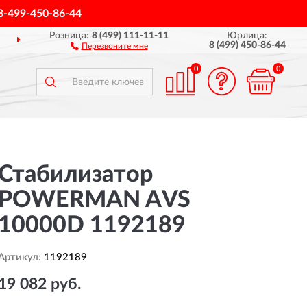
8-499-450-86-44
Розница:
8 (499) 111-11-11
Юрлица:
РОССИИ
ПОЛНЫЙ
АСС
8 (499) 450-86-44
Перезвоните мне
0
0
Стабилизатор
POWERMAN AVS
10000D 1192189
Артикул:
1192189
19 082 руб.