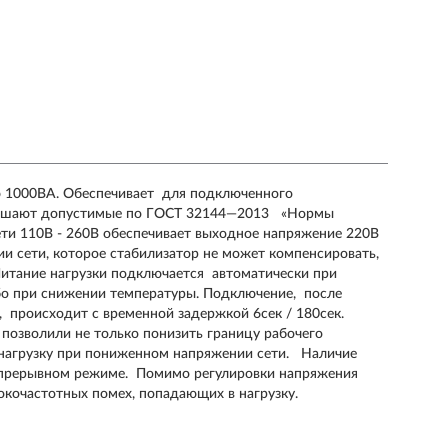
 1000ВА. Обеспечивает для подключенного
евышают допустимые по ГОСТ 32144―2013 «Нормы
сети 110В - 260В обеспечивает выходное напряжение 220В
 сети, которое стабилизатор не может компенсировать,
 Питание нагрузки подключается автоматически при
бо при снижении температуры. Подключение, после
, происходит с временной задержкой 6сек / 180сек.
озволили не только понизить границу рабочего
в нагрузку при пониженном напряжении сети. Наличие
епрерывном режиме. Помимо регулировки напряжения
окочастотных помех, попадающих в нагрузку.