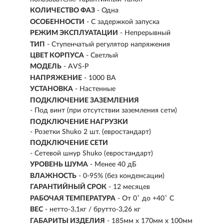
КОЛИЧЕСТВО ФАЗ
-
Одна
ОСОБЕННОСТИ
- С задержкой запуска
РЕЖИМ ЭКСПЛУАТАЦИИ
-
Непрерывный
ТИП
- Ступенчатый регулятор напряжения
ЦВЕТ КОРПУСА
- Светлый
МОДЕЛЬ
- AVS-P
НАПРЯЖЕНИЕ
- 1000 ВА
УСТАНОВКА
- Настенные
ПОДКЛЮЧЕНИЕ ЗАЗЕМЛЕНИЯ
- Под винт (при отсутствии заземления сети)
ПОДКЛЮЧЕНИЕ НАГРУЗКИ
- Розетки Shuko 2 шт. (евростандарт)
ПОДКЛЮЧЕНИЕ СЕТИ
- Сетевой шнур Shuko (евростандарт)
УРОВЕНЬ ШУМА
- Менее 40 дБ
ВЛАЖНОСТЬ
- 0-95% (без конденсации)
ГАРАНТИЙНЫЙ СРОК
- 12 месяцев
РАБОЧАЯ ТЕМПЕРАТУРА
- От 0˚ до +40˚ С
ВЕС
- нетто-3,1кг / брутто-3,26 кг
ГАБАРИТЫ ИЗДЕЛИЯ
- 185мм х 170мм х 100мм