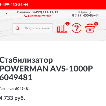
8-499-450-86-44
Розница:
8 (499) 111-11-11
Юрлица:
ДОСТАВИМ
ПО ВСЕЙ РОССИИ
8 (499) 450-86-44
Перезвоните мне
0
0
Стабилизатор
POWERMAN AVS-1000P
6049481
Артикул:
6049481
4 733 руб.