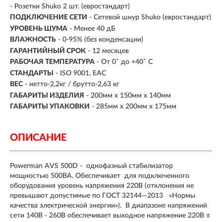
- Розетки Shuko 2 шт. (евростандарт)
ПОДКЛЮЧЕНИЕ СЕТИ
- Сетевой шнур Shuko (евростандарт)
УРОВЕНЬ ШУМА
- Менее 40 дБ
ВЛАЖНОСТЬ
- 0-95% (без конденсации)
ГАРАНТИЙНЫЙ СРОК
- 12 месяцев
РАБОЧАЯ ТЕМПЕРАТУРА
- От 0˚ до +40˚ С
СТАНДАРТЫ
- ISO 9001, ЕАС
ВЕС
- нетто-2,2кг / брутто-2,63 кг
ГАБАРИТЫ ИЗДЕЛИЯ
- 200мм х 150мм х 140мм
ГАБАРИТЫ УПАКОВКИ
- 285мм х 200мм х 175мм
ОПИСАНИЕ
Powerman AVS 500D - однофазный стабилизатор
мощностью 500ВА. Обеспечивает для подключенного
оборудования уровень напряжения 220В (отклонения не
превышают допустимые по ГОСТ 32144―2013 «Нормы
качества электрической энергии»). В диапазоне напряжений
сети 140В - 260В обеспечивает выходное напряжение 220В ±